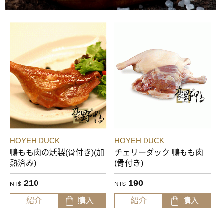
HOYEH DUCK
HOYEH DUCK
鴨もも肉の燻製(骨付き)(加
チェリーダック 鴨もも肉
熱済み)
(骨付き)
210
190
NT$
NT$
紹介
購入
紹介
購入