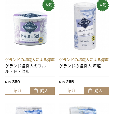
人気
人気
ゲランドの塩職人による
BORNIER
海塩
ITALIA TARTUFI
SAPORI DI BOSCO
JOSE LOU
Kind
Truffle
Olives
Pickle
ゲランドの塩職人による海塩
ゲランドの塩職人による海塩
ゲランド塩職人のフルー
ゲランドの塩職人 海塩
Flavor
ル・ド・セル
380
265
Vegan
NT$
NT$
紹介
購入
紹介
購入