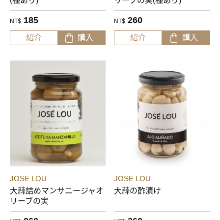
(種あり)
リーブの実(種あり)
185
260
NT$
NT$
紹介
購入
紹介
購入
JOSE LOU
JOSE LOU
大蒜詰めマンサニージャオ
大蒜の酢漬け
リーブの実