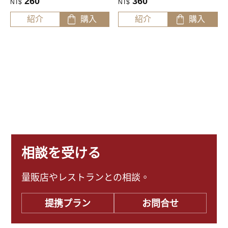
260
360
NT$
NT$
紹介
購入
紹介
購入
相談を受ける
量販店やレストランとの相談。
提携プラン
お問合せ