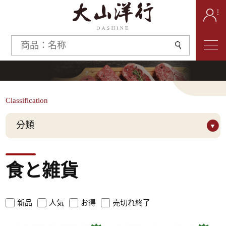
Classification
分類
Origin
食と雑貨
フランス
Spain
Italy
新品
人気
お得
売切れ終了
ブランド