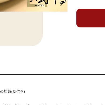
肉の燻製(骨付き)