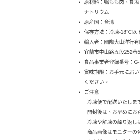
原材料：鴨もも肉、食塩
ナトリウム
原産国：台湾
保存方法：冷凍-18°C以
輸入者：國際大山洋行有
宜蘭市中山路五段252巷59号 
食品事業者登録番号：G-1246
賞味期限：お手元に届い
ください。
ご注意
冷凍便で配送いたしま
開封後は、お早めにお
冷凍や解凍の繰り返し
商品画像はモニターの