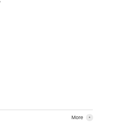
。
More
+