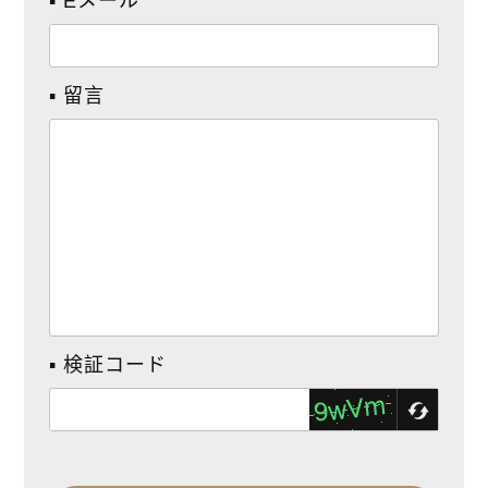
▪ Eメール
▪ 留言
▪ 検証コード