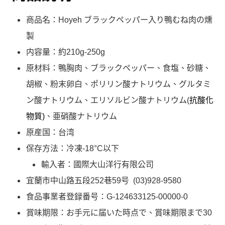
商品名：Hoyeh ブラックペッパー入り鴨むね肉の燻
製
内容量：約210g-250g
原材料：鴨胸肉、ブラックペッパー、食塩、砂糖、
胡椒、粉末卵白、ポリリン酸ナトリウム、グルタミ
ン酸ナトリウム、エリソルビン酸ナトリウム(
抗酸化
物質)
、亜硝酸ナトリウム
原産国：台湾
保存方法：冷凍-18°C以下
輸入者：國際大山洋行有限公司
宜蘭市中山路五段252巷59号 (03)928-9580
食品事業者登録番号：G-124633125-00000-0
賞味期限：お手元に届いた時点で、賞味期限まで30