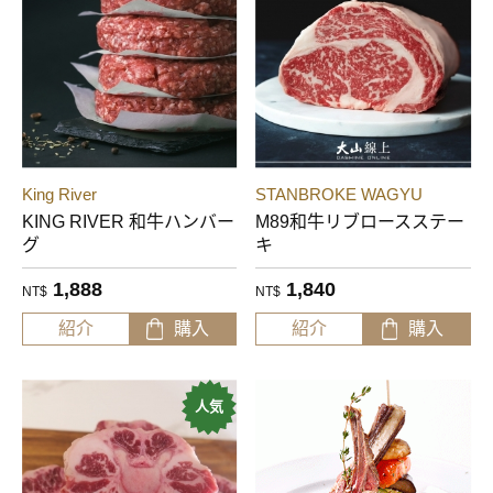
King River
STANBROKE WAGYU
KING RIVER 和牛ハンバー
M89和牛リブロースステー
グ
キ
1,888
1,840
NT$
NT$
紹介
購入
紹介
購入
人気