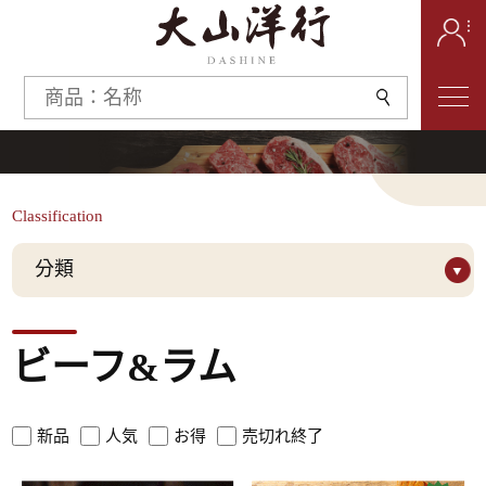
Classification
分類
Grade
ビーフ&ラム
Prime
Wagyu
ブランド
新品
人気
お得
売切れ終了
TEYS BLACK
King River