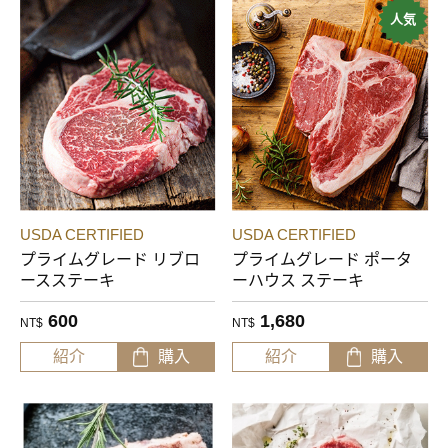
人気
STANBROKE WAGYU
USDA CERTIFIED
NEW ZEALAND LAMB
Cuts
Ribeye
Striploin
Porterhouse Steak
Frenched lamb rack
Origin
USDA CERTIFIED
USDA CERTIFIED
プライムグレード リブロ
プライムグレード ポータ
Australia
USA
ースステーキ
ーハウス ステーキ
New Zealand
600
1,680
NT$
NT$
紹介
購入
紹介
購入
Feed
Grain-fed