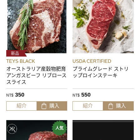
新品
TEYS BLACK
USDA CERTIFIED
オーストラリア産穀物肥育
プライムグレード ストリ
アンガスビーフ リブロース
ップロインステーキ
スライス
350
550
NT$
NT$
紹介
購入
紹介
購入
人気