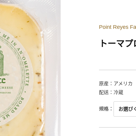
Point Reyes F
トーマプ
原産：アメリカ
配送：冷蔵
規格：