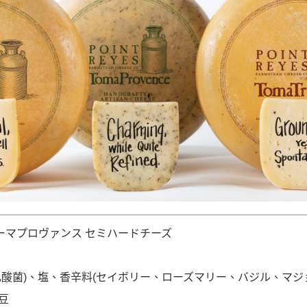
s トーマプロヴァンス セミハードチーズ
乳酸菌)、塩、香辛料(セイボリー、ローズマリー、バジル、マジ
豆