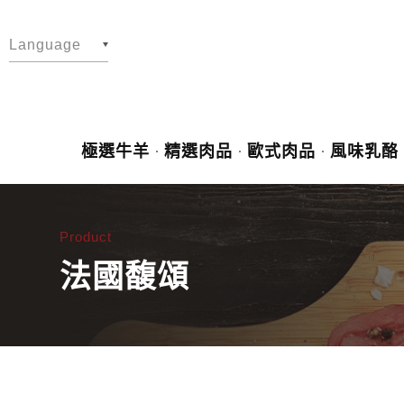
Language
繁體中文
English
極選牛羊
精選肉品
歐式肉品
風味乳酪
日文
Product
法國馥頌