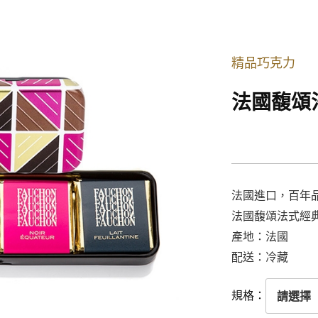
精品巧克力
法國馥頌
法國進口，百年
法國馥頌法式經典
產地：法國
配送：冷藏
規格：