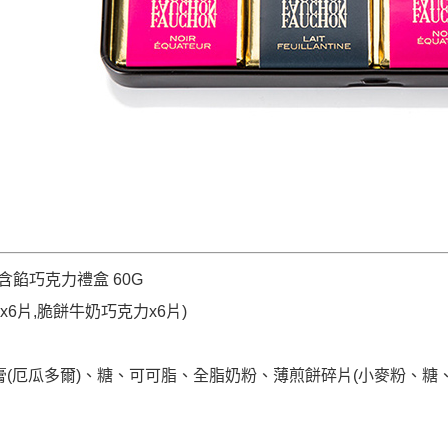
餡巧克力禮盒 60G
x6片,脆餅牛奶巧克力x6片)
可膏(厄瓜多爾)、糖、可可脂、全脂奶粉、薄煎餅碎片(小麥粉、