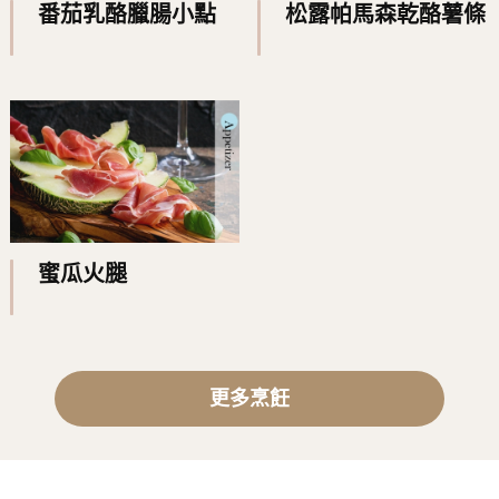
番茄乳酪臘腸小點
松露帕馬森乾酪薯條
蜜瓜火腿
更多烹飪