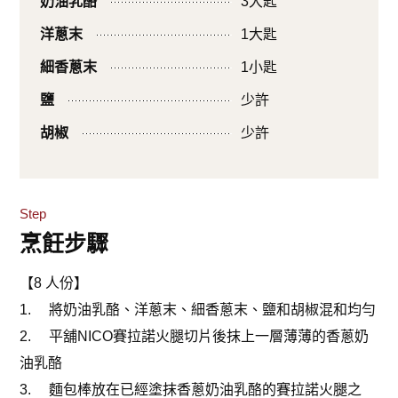
奶油乳酪
3大匙
洋蔥末
1大匙
細香蔥末
1小匙
鹽
少許
胡椒
少許
Step
烹飪步驟
【8 人份】
1. 將奶油乳酪、洋蔥末、細香蔥末、鹽和胡椒混和均勻
2. 平舖NICO賽拉諾火腿切片後抹上一層薄薄的香蔥奶
油乳酪
3. 麵包棒放在已經塗抹香蔥奶油乳酪的賽拉諾火腿之