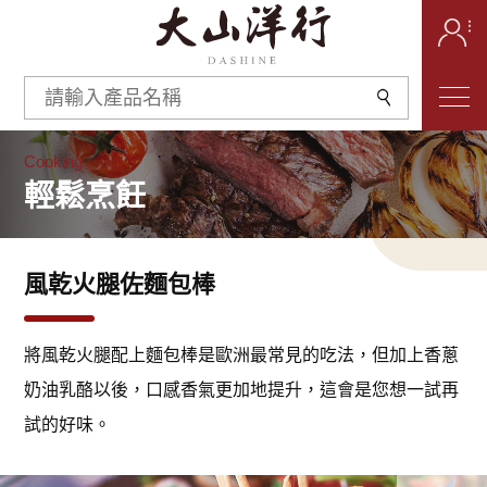
Cooking
輕鬆烹飪
風乾火腿佐麵包棒
將風乾火腿配上麵包棒是歐洲最常見的吃法，但加上香蔥
奶油乳酪以後，口感香氣更加地提升，這會是您想一試再
試的好味。