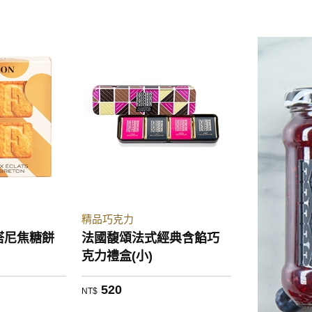
精品巧克力
塔尼焦糖餅
法國馥頌法式經典含餡巧
克力禮盒(小)
520
NT$