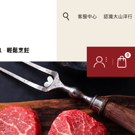
客服中心
認識大山洋行
息
輕鬆烹飪
0