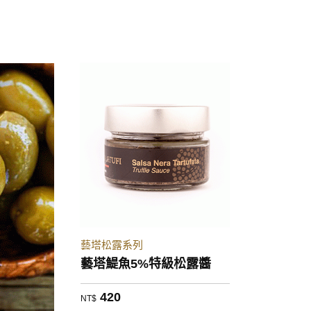
藝塔松露系列
藝塔鯷魚5%特級松露醬
420
NT$