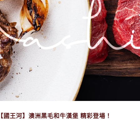
傳承千年的法國獨家手採工藝--蓋朗德職人海鹽
一滴純淨，一份安心。CARAPELLI特級初榨橄
相遇。
【義大利】Calzetti 義大利頂級乳酪抹醬，一抹
【大山洋行】改貼標籤烏龍事件，宜蘭地院已宣判
位食醫分業，尊重食品專業。
【國王河】澳洲黑毛和牛漢堡 精彩登場！
傳承千年的法國獨家手採工藝--蓋朗德職人海鹽
一滴純淨，一份安心。CARAPELLI特級初榨橄