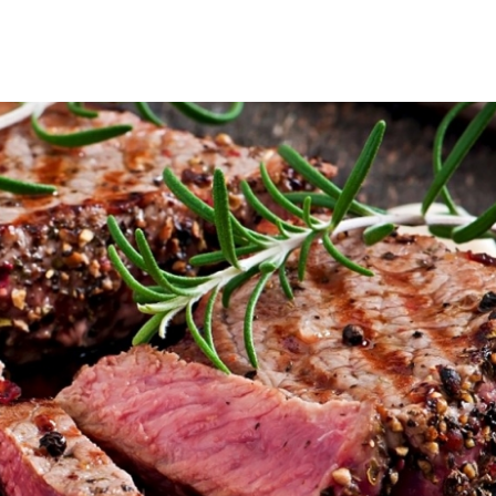
相遇。
【義大利】Calzetti 義大利頂級乳酪抹醬，一抹
【大山洋行】改貼標籤烏龍事件，宜蘭地院已宣判
位食醫分業，尊重食品專業。
【國王河】澳洲黑毛和牛漢堡 精彩登場！