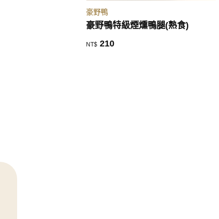
豪野鴨
豪野鴨特級煙燻鴨腿(熟食)
210
NT$