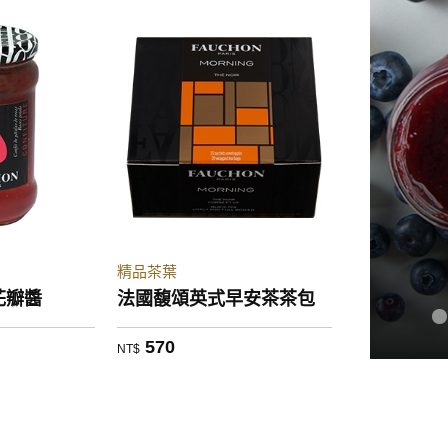
精品茶葉
花瓣醬
法國馥頌英式早安茶茶包
570
NT$