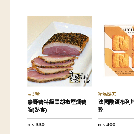
豪野鴨
精品餅乾
豪野鴨特級黑胡椒煙燻鴨
法國馥頌布列
胸(熟食)
乾
330
400
NT$
NT$